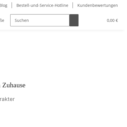
Blog
Bestell-und-Service-Hotline
Kundenbewertungen
ße
Trauerfloristik
Schnittgrün / Bund
0,00 €
Advent &
n Zuhause
rakter