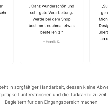
er
„Kranz wunderschön und
„Su
sehr
sehr gute Verarbeitung.
gen
Werde bei dem Shop
Mich
bestimmt nochmal etwas
Desi
bestellen :) “
über
an 
– Henrik K.
eht in sorgfältiger Handarbeit, dessen kleine Abw
igartigkeit unterstreichen und die Türkränze zu zeit
Begleitern für den Eingangsbereich machen.