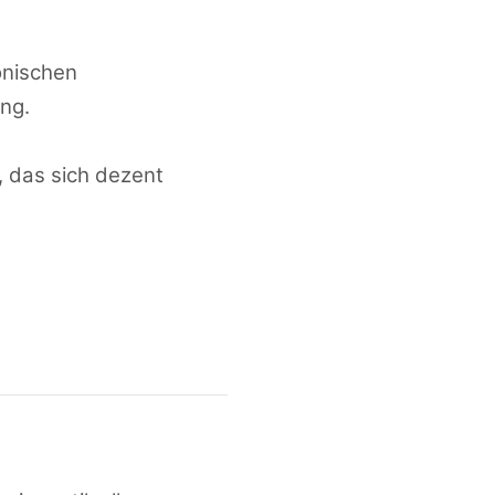
onischen
ung.
, das sich dezent