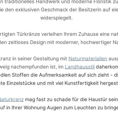
 traditionelles Handwerk und moderne Floristik zu e
ie den exklusiven Geschmack der Besitzerin auf e
widerspiegelt.
igten Türkränze verleihen Ihrem Zuhause eine natür
en zeitloses Design mit moderner, hochwertiger N
ranz in seiner Gestaltung mit
Naturmaterialien
ausg
weig nachempfunden ist, im
Landhausstil
daherkom
edlen Stoffen die Aufmerksamkeit auf sich zieht - d
te Einzelstücke und mit viel Kunstfertigkeit hergest
Naturkranz
mag fast zu schade für die Haustür sein
uf in Ihrer Wohnung Augen zum Leuchten zu bring