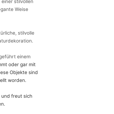
iner stilvollen
legante Weise
liche, stilvolle
aturdekoration.
eführt einem
mt oder gar mit
iese Objekte sind
ellt worden.
 und freut sich
en.