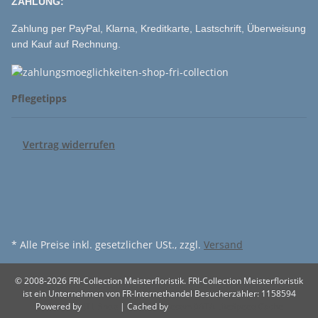
ZAHLUNG:
Zahlung per PayPal, Klarna, Kreditkarte, Lastschrift, Überweisung
und Kauf auf Rechnung.
Pflegetipps
Vertrag widerrufen
* Alle Preise inkl. gesetzlicher USt., zzgl.
Versand
© 2008-2026 FRI-Collection Meisterfloristik. FRI-Collection Meisterfloristik
ist ein Unternehmen von FR-Internethandel
Besucherzähler: 1158594
Powered by
JTL-Shop
| Cached by
ecomDATA LiteSpeed Cache