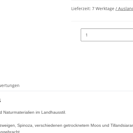
Lieferzeit:
7 Werktage
/ Auslan
wertungen
s
d Naturmaterialien im Landhausstil.
tuszweigen, Spinoza, verschiedenen getrocknetem Moos und Tillandsiara
angebracht.