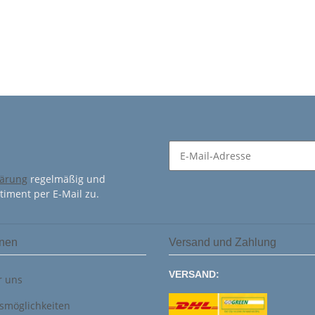
lärung
regelmäßig und
timent per E-Mail zu.
onen
Versand und Zahlung
VERSAND:
r uns
smöglichkeiten