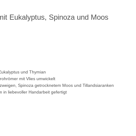
 mit Eukalyptus, Spinoza und Moos
 Eukalyptus und Thymian
trohrömer mit Vlies umwickelt
szweigen, Spinoza getrocknetem Moos und Tillandsiaranken
in liebevoller Handarbeit gefertigt