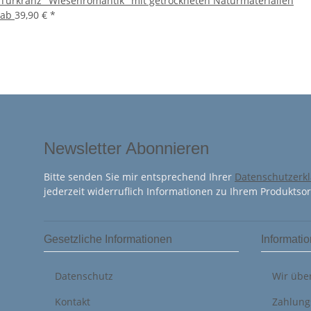
Türkranz "Wiesenromantik" mit getrockneten Naturmaterialien
ab
39,90 €
*
Newsletter Abonnieren
Bitte senden Sie mir entsprechend Ihrer
Datenschutzerk
jederzeit widerruflich Informationen zu Ihrem Produktsor
Gesetzliche Informationen
Informati
Datenschutz
Wir übe
Kontakt
Zahlung