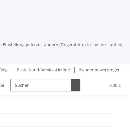
e Einstellung jederzeit ändern (Fingerabdruck-Icon links unten).
Blog
Bestell-und-Service-Hotline
Kundenbewertungen
ße
Trauerfloristik
Schnittgrün / Bund
0,00 €
Advent &